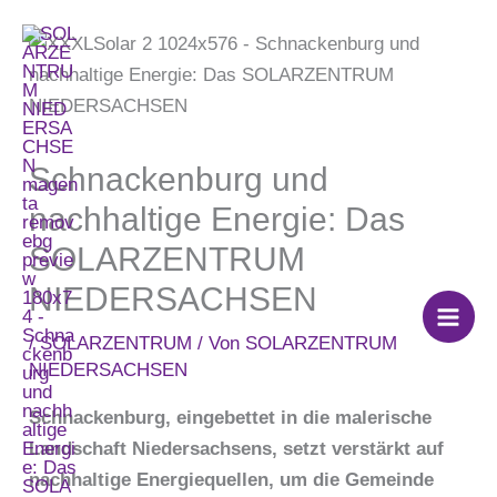
Zum
Inhalt
springen
Schnackenburg und
nachhaltige Energie: Das
SOLARZENTRUM
NIEDERSACHSEN
/
SOLARZENTRUM
/ Von
SOLARZENTRUM
NIEDERSACHSEN
Schnackenburg, eingebettet in die malerische
Landschaft Niedersachsens, setzt verstärkt auf
nachhaltige Energiequellen, um die Gemeinde