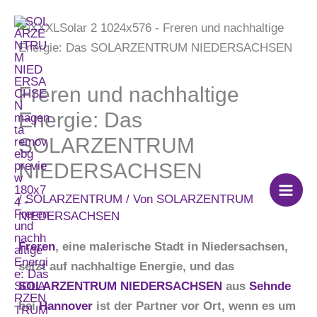
Zum
Inhalt
springen
Freren und nachhaltige
Energie: Das
SOLARZENTRUM
NIEDERSACHSEN
/
SOLARZENTRUM
/ Von
SOLARZENTRUM
NIEDERSACHSEN
Freren
, eine malerische Stadt in Niedersachsen,
setzt auf nachhaltige Energie, und das
SOLARZENTRUM NIEDERSACHSEN
aus
Sehnde
bei
Hannover
ist der Partner vor Ort, wenn es um