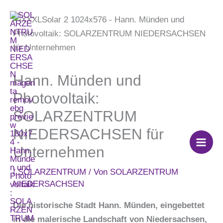
Zum
Inhalt
springen
Hann. Münden und
Photovoltaik:
SOLARZENTRUM
NIEDERSACHSEN für
Unternehmen
/
SOLARZENTRUM
/ Von
SOLARZENTRUM
NIEDERSACHSEN
Die historische Stadt Hann. Münden, eingebettet
in die malerische Landschaft von Niedersachsen,