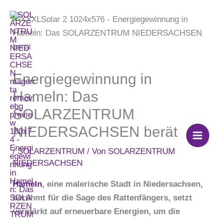
Zum
Inhalt
springen
Energiegewinnung in
Hameln: Das
SOLARZENTRUM
NIEDERSACHSEN berät
/
SOLARZENTRUM
/ Von
SOLARZENTRUM
NIEDERSACHSEN
Hameln
, eine malerische Stadt in Niedersachsen,
berühmt für die Sage des Rattenfängers, setzt
verstärkt auf erneuerbare Energien, um die