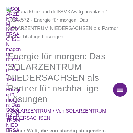
Zum
Inhalt
springen
Energie für morgen: Das
SOLARZENTRUM
NIEDERSACHSEN als
Partner für nachhaltige
Lösungen
/
SOLARZENTRUM
/ Von
SOLARZENTRUM
NIEDERSACHSEN
In einer Welt, die von ständig steigendem