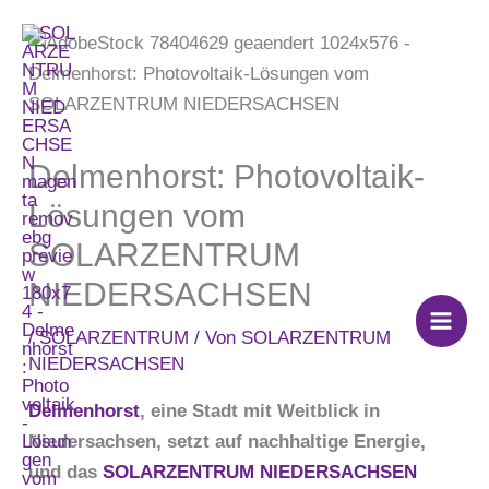
Zum
Inhalt
springen
Delmenhorst: Photovoltaik-
Lösungen vom
SOLARZENTRUM
NIEDERSACHSEN
/
SOLARZENTRUM
/ Von
SOLARZENTRUM
NIEDERSACHSEN
Delmenhorst
, eine Stadt mit Weitblick in
Niedersachsen, setzt auf nachhaltige Energie,
und das
SOLARZENTRUM NIEDERSACHSEN