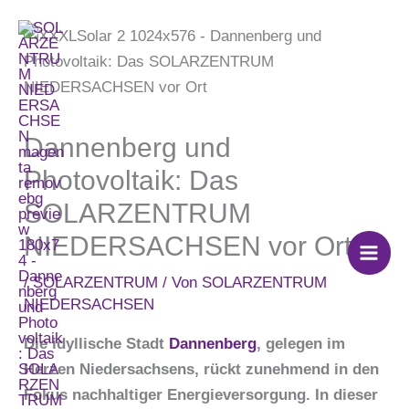
Zum
Inhalt
springen
Dannenberg und
Photovoltaik: Das
SOLARZENTRUM
NIEDERSACHSEN vor Ort
/
SOLARZENTRUM
/ Von
SOLARZENTRUM
NIEDERSACHSEN
Die idyllische Stadt
Dannenberg
, gelegen im
Herzen Niedersachsens, rückt zunehmend in den
Fokus nachhaltiger Energieversorgung. In dieser